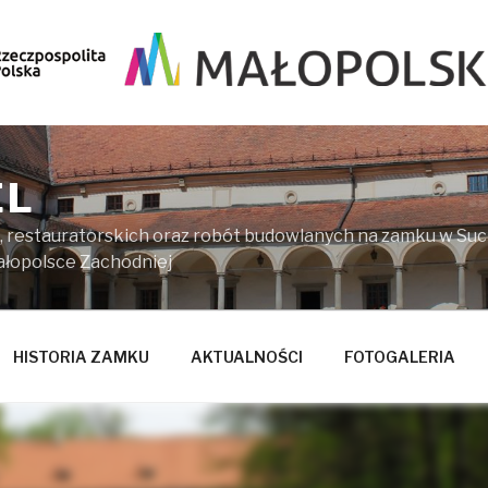
EL
, restauratorskich oraz robót budowlanych na zamku w Suc
ałopolsce Zachodniej
HISTORIA ZAMKU
AKTUALNOŚCI
FOTOGALERIA