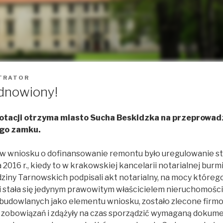
TRATOR
dnowiony!
dotacji otrzyma miasto Sucha Beskidzka na przeprowad
ego zamku.
 wniosku o dofinansowanie remontu było uregulowanie st
 2016 r., kiedy to w krakowskiej kancelarii notarialnej burm
ziny Tarnowskich podpisali akt notarialny, na mocy któreg
i stała się jedynym prawowitym właścicielem nieruchomośc
budowlanych jako elementu wniosku, zostało zlecone firm
z zobowiązań i zdążyły na czas sporządzić wymaganą dokum