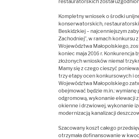
restauratorskich został uzgodnio
Kompletny wniosek o środki unijne
konserwatorskich, restauratorsk
Beskidzkiej – najcenniejszym zab
Zachodniej”, w ramach konkursu 
Województwa Małopolskiego, zost
koniec maja 2016 r. Konkurencja 
złożonych wniosków niemal trzykr
Mamy się z czego cieszyć poniewa
trzy etapy ocen konkursowych i os
Województwa Małopolskiego zatwie
obejmować będzie m.in.: wymianę 
odgromową, wykonanie elewacji z 
okienne i drzwiowej, wykonanie i
modernizacją kanalizacji deszczo
Szacowany koszt całego przedsięwz
otrzymała dofinansowanie w kwocie