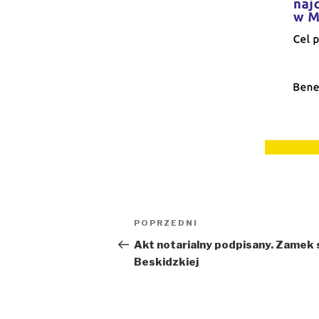
Nawigacja
Poprzedni
POPRZEDNI
wpisu
wpis
Akt notarialny podpisany. Zamek 
Beskidzkiej