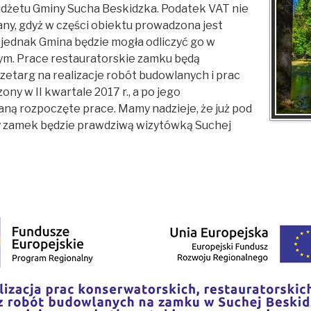
udżetu
Gminy Sucha Beskidzka.
Podatek VAT nie
any, gdyż w części obiektu prowadzona jest
 jednak Gmina będzie mogła odliczyć go w
ym. Prace restauratorskie zamku będą
zetarg na realizacje robót budowlanych i prac
y w II kwartale 2017 r., a po jego
aną rozpoczęte prace. Mamy nadzieje, że już pod
 zamek będzie prawdziwą wizytówką Suchej