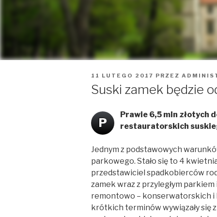
OPUBLIKOWANE
11 LUTEGO 2017
PRZEZ
ADMINIS
W
Suski zamek będzie o
Prawie 6,5 mln złotych 
P
restauratorskich suski
Jednym z podstawowych warunków
parkowego. Stało się to 4 kwietnia
przedstawiciel spadkobierców rod
zamek wraz z przyległym parkiem 
remontowo – konserwatorskich i 
krótkich terminów wywiązały się 