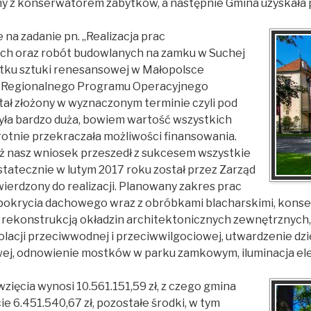
ny z konserwatorem zabytków, a następnie Gmina uzyskała
 na zadanie pn. „Realizacja prac
ich oraz robót budowlanych na zamku w Suchej
ytku sztuki renesansowej w Małopolsce
z Regionalnego Programu Operacyjnego
ał złożony w wyznaczonym terminie czyli pod
była bardzo duża, bowiem wartość wszystkich
otnie przekraczała możliwości finansowania.
ż nasz wniosek przeszedł z sukcesem wszystkie
tatecznie w lutym 2017 roku został przez Zarząd
rdzony do realizacji. Planowany zakres prac
pokrycia dachowego wraz z obróbkami blacharskimi, konse
rekonstrukcją okładzin architektonicznych zewnętrznych,
zolacji przeciwwodnej i przeciwwilgociowej, utwardzenie d
wej, odnowienie mostków w parku zamkowym, iluminacja el
ięcia wynosi 10.561.151,59 zł, z czego gmina
 6.451.540,67 zł, pozostałe środki, w tym