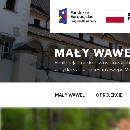
Przejdź
do
treści
MAŁY WAW
Realizacja Prac konserwatorskich
zabytku sztuki renesansowej w M
MAŁY WAWEL
O PROJEKCIE