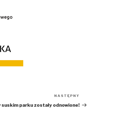
NASTĘPNY
Następny
wpis
 suskim parku zostały odnowione!